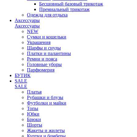
Бесшовный базовый трикотаж
Премиальный трикотаж
Одежда для отдыха
Аксессуары
Аксессуары
NEW
Сумки и кошельки
Украшения
Шарфы и снуды
Платки и палантины
Ремни и пояса
Головные уборы
Парфюмерия
БУТИК
SALE
SALE
Платья
Рубашки и блузы
Футболки и майки
Топы
Юбки
Брюки
Шорты
Жакеты и жилеты
Куртки и бомберы