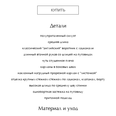
КУПИТЬ
Детали
полуприталенный силуэт
средняя длина
классический "английский" воротник с лацканами
длинный втачной рукав со шлицей на пуговицах
чуть спущенное плечо
карманы в боковых швах
наклонный нагрудный прорезной карман с "листочкой"
отделка крупным стежком стежком по лацканам, клапанам, борту
высокая шлица по среднему шву спинки
однобортная застежка на пуговицу
притачной подклад
Материал и уход