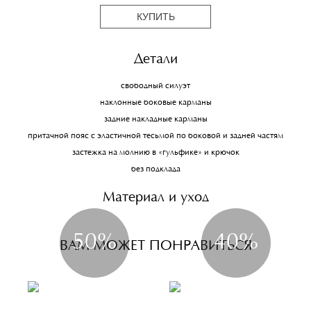
КУПИТЬ
Детали
свободный силуэт
наклонные боковые карманы
задние накладные карманы
притачной пояс с эластичной тесьмой по боковой и задней частям
застежка на молнию в «гульфике» и крючок
без подклада
Материал и уход
50%
40%
ВАМ МОЖЕТ ПОНРАВИТЬСЯ