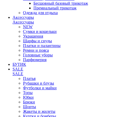
Бесшовный базовый трикотаж
Премиальный трикотаж
Одежда для отдыха
Аксессуары
Аксессуары
NEW
Сумки и кошельки
Украшения
Шарфы и снуды
Платки и палантины
Ремни и пояса
Головные уборы
Парфюмерия
БУТИК
SALE
SALE
Платья
Рубашки и блузы
Футболки и майки
Топы
Юбки
Брюки
Шорты
Жакеты и жилеты
Куртки и бомберы