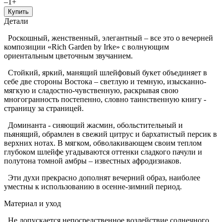
–
1
+
Купить
Детали
Роскошный, женственный, элегантный – все это о вечерней
композиции «Rich Garden by Irke» с волнующим
ориентальным цветочным звучанием.
Стойкий, яркий, манящий шлейфовый букет объединяет в
себе две стороны Востока – светлую и темную, изысканно-
мягкую и сладостно-чувственную, раскрывая свою
многогранность постепенно, словно таинственную книгу -
страницу за страницей.
Доминанта - сияющий жасмин, обольстительный и
пьянящий, обрамлен в свежий цитрус и бархатистый персик в
верхних нотах. В мягком, обволакивающем своим теплом
глубоком шлейфе угадываются оттенки сладкого пачули и
полутона томной амбры – известных афродизиаков.
Эти духи прекрасно дополнят вечерний образ, наиболее
уместны к использованию в осенне-зимний период.
Материал и уход
Не допускается непосредственное воздействие солнечного