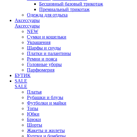
Бесшовный базовый трикотаж
Премиальный трикотаж
Одежда для отдыха
Аксессуары
Аксессуары
NEW
Сумки и кошельки
Украшения
Шарфы и снуды
Платки и палантины
Ремни и пояса
Головные уборы
Парфюмерия
БУТИК
SALE
SALE
Платья
Рубашки и блузы
Футболки и майки
Топы
Юбки
Брюки
Шорты
Жакеты и жилеты
Куртки и бомберы