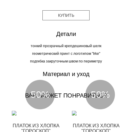
КУПИТЬ
Детали
тонкий прозрачный крепдешиновый шелк
геометрический принт с логотипом "Irke"
подгибка закруточным швом по периметру
Материал и уход
50%
50%
ВАМ МОЖЕТ ПОНРАВИТЬСЯ
ПЛАТОК ИЗ ХЛОПКА
ПЛАТОК ИЗ ХЛОПКА
"ГОРОСКОП"
"ГОРОСКОП"